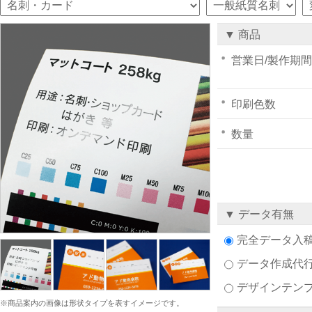
▼ 商品
営業日/製作期間
印刷色数
数量
▼ データ有無
完全データ入
データ作成代
デザインテン
※商品案内の画像は形状タイプを表すイメージです。