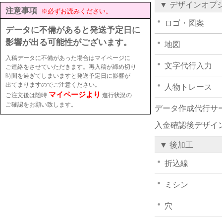
▼ デザインオプ
注意事項
※必ずお読みください。
ロゴ・図案
データに不備があると発送予定日に
影響が出る可能性がございます。
地図
入稿データに不備があった場合はマイページに
文字代行入力
ご連絡をさせていただきます。再入稿が締め切り
時間を過ぎてしまいますと発送予定日に影響が
出てまりますのでご注意ください。
人物トレース
マイページより
ご注文後は随時
進行状況の
ご確認をお願い致します。
データ作成代行サ
入金確認後デザイ
▼ 後加工
折込線
ミシン
穴