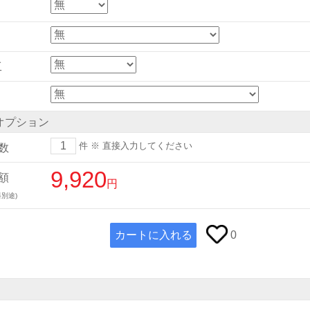
工
オプション
件
※ 直接入力してください
数
9,920
額
円
別途)
カートに入れる
0