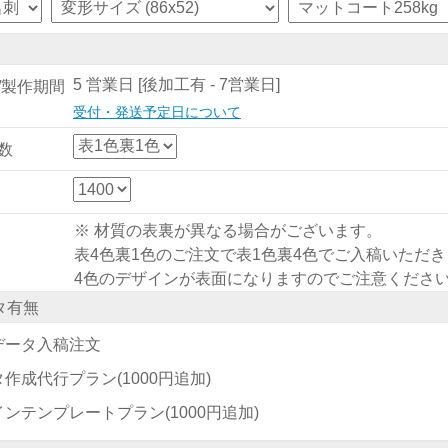
5 営業日 [後加工有 - 7営業日]
/製作期間
受付・発送予定日について
数
※ 材質の表裏が異なる場合がございます。
表4色裏1色のご注文で表1色裏4色でご入稿いただ
4色のデザインが表面になりますのでご注意くださ
タ有無
データ入稿注文
タ作成代行プラン
(1000円追加)
インテンプレートプラン
(1000円追加)