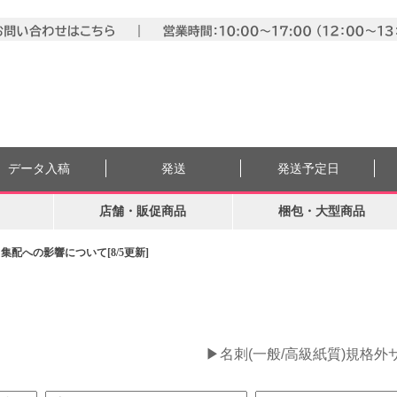
データ入稿
発送
発送予定日
店舗・販促商品
梱包・大型商品
配への影響について[8/5更新]
。
▶名刺(一般/高級紙質)規格