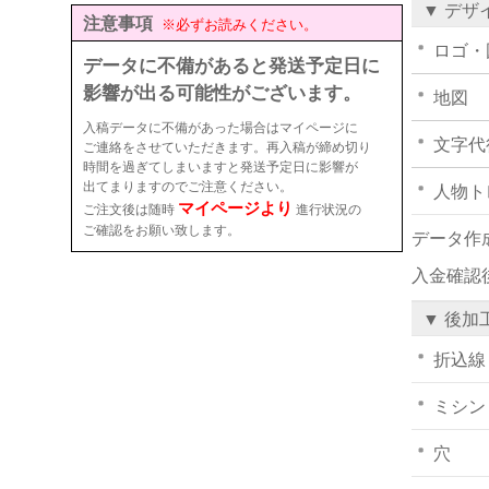
▼ デザ
注意事項
※必ずお読みください。
ロゴ・
データに不備があると発送予定日に
影響が出る可能性がございます。
地図
入稿データに不備があった場合はマイページに
文字代
ご連絡をさせていただきます。再入稿が締め切り
時間を過ぎてしまいますと発送予定日に影響が
出てまりますのでご注意ください。
人物ト
マイページより
ご注文後は随時
進行状況の
ご確認をお願い致します。
データ作
入金確認
▼ 後加
折込線
ミシン
穴