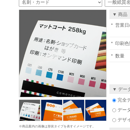
▼ 商品
営業日
印刷色
数量
▼ デー
完全
デー
デザ
※商品案内の画像は形状タイプを表すイメージです。