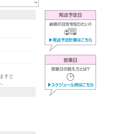
きますと
い。