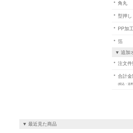
角丸
型押し
PP加
箔
▼ 追加
注文件
合計金
(税込・送料
▼ 最近見た商品