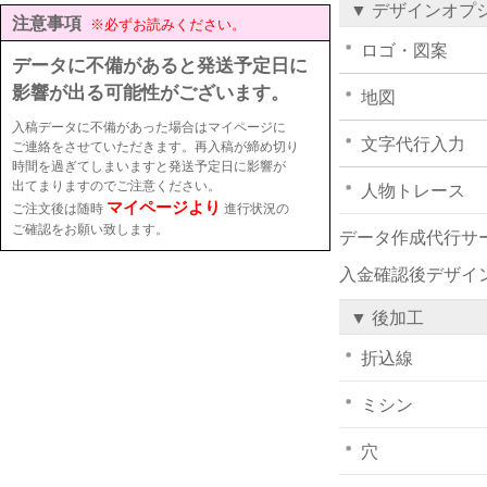
▼ デザインオプ
注意事項
※必ずお読みください。
ロゴ・図案
データに不備があると発送予定日に
影響が出る可能性がございます。
地図
入稿データに不備があった場合はマイページに
文字代行入力
ご連絡をさせていただきます。再入稿が締め切り
時間を過ぎてしまいますと発送予定日に影響が
出てまりますのでご注意ください。
人物トレース
マイページより
ご注文後は随時
進行状況の
ご確認をお願い致します。
データ作成代行サ
入金確認後デザイ
▼ 後加工
折込線
ミシン
穴