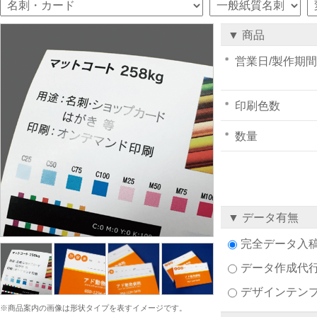
▼ 商品
営業日/製作期間
印刷色数
数量
▼ データ有無
完全データ入
データ作成代
デザインテン
※商品案内の画像は形状タイプを表すイメージです。