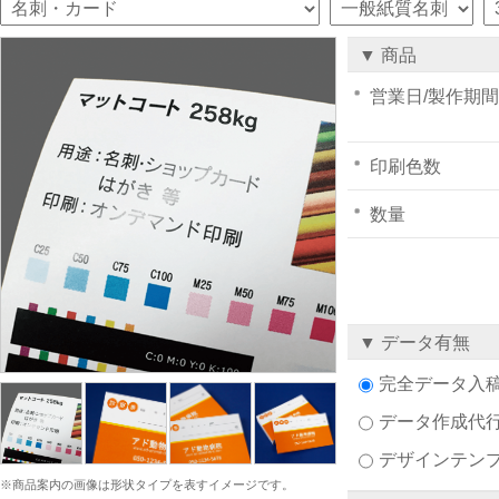
▼ 商品
営業日/製作期間
印刷色数
数量
▼ データ有無
完全データ入
データ作成代
デザインテン
※商品案内の画像は形状タイプを表すイメージです。