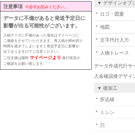
▼ デザインオプ
注意事項
※必ずお読みください。
ロゴ・図案
データに不備があると発送予定日に
影響が出る可能性がございます。
地図
入稿データに不備があった場合はマイページに
文字代行入力
ご連絡をさせていただきます。再入稿が締め切り
時間を過ぎてしまいますと発送予定日に影響が
出てまりますのでご注意ください。
人物トレース
マイページより
ご注文後は随時
進行状況の
ご確認をお願い致します。
データ作成代行サ
入金確認後デザイ
▼ 後加工
折込線
ミシン
穴