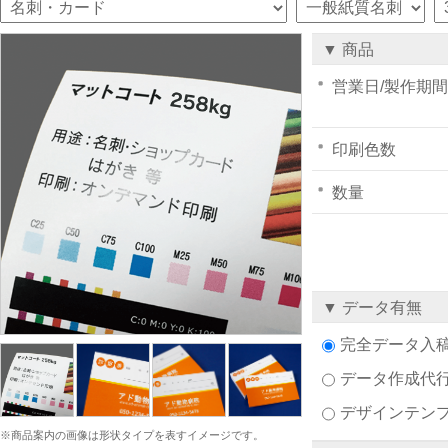
▼ 商品
営業日/製作期間
印刷色数
数量
▼ データ有無
完全データ入
データ作成代
デザインテン
※商品案内の画像は形状タイプを表すイメージです。