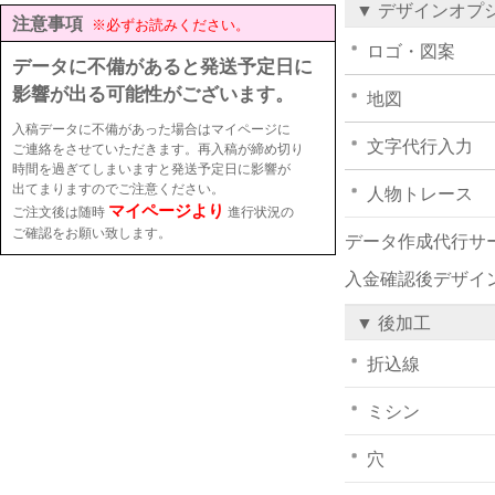
▼ デザインオプ
注意事項
※必ずお読みください。
ロゴ・図案
データに不備があると発送予定日に
影響が出る可能性がございます。
地図
入稿データに不備があった場合はマイページに
文字代行入力
ご連絡をさせていただきます。再入稿が締め切り
時間を過ぎてしまいますと発送予定日に影響が
出てまりますのでご注意ください。
人物トレース
マイページより
ご注文後は随時
進行状況の
ご確認をお願い致します。
データ作成代行サ
入金確認後デザイ
▼ 後加工
折込線
ミシン
穴