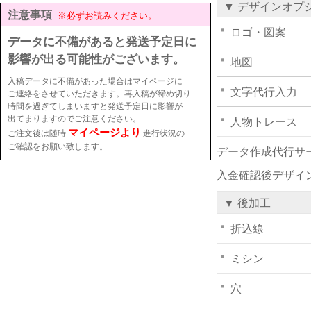
▼ デザインオプ
注意事項
※必ずお読みください。
ロゴ・図案
データに不備があると発送予定日に
影響が出る可能性がございます。
地図
入稿データに不備があった場合はマイページに
文字代行入力
ご連絡をさせていただきます。再入稿が締め切り
時間を過ぎてしまいますと発送予定日に影響が
出てまりますのでご注意ください。
人物トレース
マイページより
ご注文後は随時
進行状況の
ご確認をお願い致します。
データ作成代行サ
入金確認後デザイ
▼ 後加工
折込線
ミシン
穴