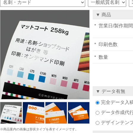
▼ 商品
営業日/製作期間
印刷色数
数量
▼ データ有無
完全データ入
データ作成代
デザインテン
※商品案内の画像は形状タイプを表すイメージです。