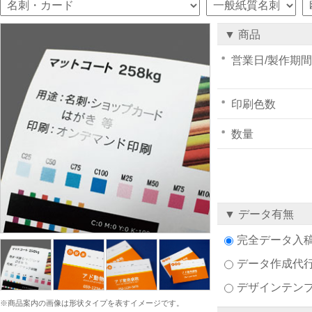
▼ 商品
営業日/製作期間
印刷色数
数量
▼ データ有無
完全データ入
データ作成代
デザインテン
※商品案内の画像は形状タイプを表すイメージです。