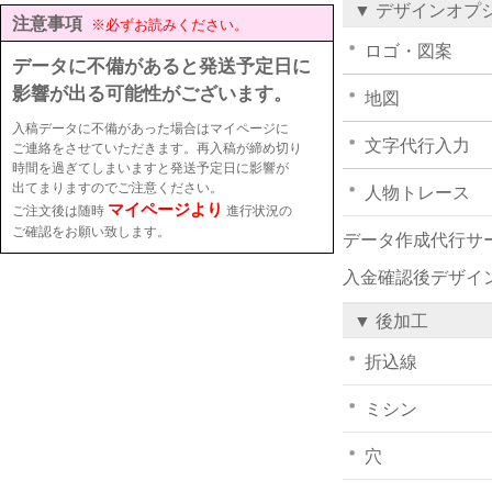
▼ デザインオプ
注意事項
※必ずお読みください。
ロゴ・図案
データに不備があると発送予定日に
影響が出る可能性がございます。
地図
入稿データに不備があった場合はマイページに
文字代行入力
ご連絡をさせていただきます。再入稿が締め切り
時間を過ぎてしまいますと発送予定日に影響が
出てまりますのでご注意ください。
人物トレース
マイページより
ご注文後は随時
進行状況の
ご確認をお願い致します。
データ作成代行サ
入金確認後デザイ
▼ 後加工
折込線
ミシン
穴