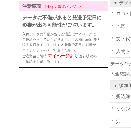
▼ デザ
注意事項
※必ずお読みください。
ロゴ・
データに不備があると発送予定日に
影響が出る可能性がございます。
地図
入稿データに不備があった場合はマイページに
文字代
ご連絡をさせていただきます。再入稿が締め切り
時間を過ぎてしまいますと発送予定日に影響が
出てまりますのでご注意ください。
人物ト
マイページより
ご注文後は随時
進行状況の
ご確認をお願い致します。
データ作
入金確認
▼ 後加
折込線
ミシン
穴