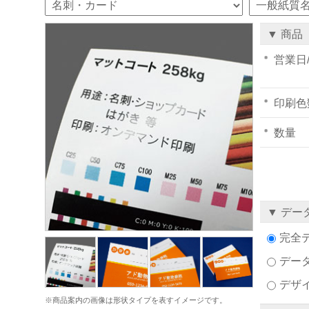
▼ 商品
営業日
印刷色
数量
▼ デー
完全
デー
デザ
※商品案内の画像は形状タイプを表すイメージです。