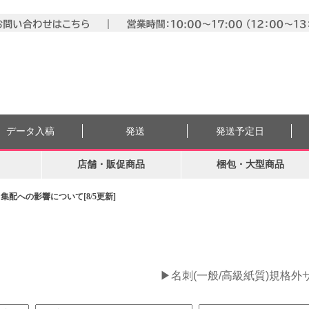
データ入稿
発送
発送予定日
店舗・販促商品
梱包・大型商品
配への影響について[8/5更新]
。
▶名刺(一般/高級紙質)規格