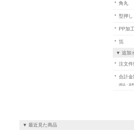
角丸
型押し
PP加
箔
▼ 追加
注文件
合計金
(税込・送料
▼ 最近見た商品