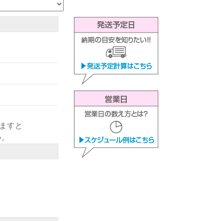
きますと
い。