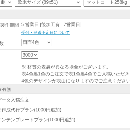
5 営業日 [後加工有 - 7営業日]
/製作期間
受付・発送予定日について
数
※ 材質の表裏が異なる場合がございます。
表4色裏1色のご注文で表1色裏4色でご入稿いただ
4色のデザインが表面になりますのでご注意くださ
タ有無
データ入稿注文
タ作成代行プラン
(1000円追加)
インテンプレートプラン
(1000円追加)