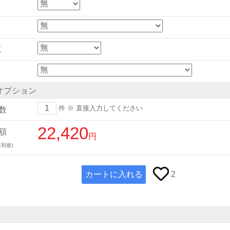
工
オプション
件
※ 直接入力してください
数
22,420
額
円
別途)
カートに入れる
2