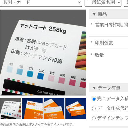
▼ 商品
営業日/製作期間
印刷色数
数量
▼ データ有無
完全データ入
データ作成代
デザインテン
※商品案内の画像は形状タイプを表すイメージです。