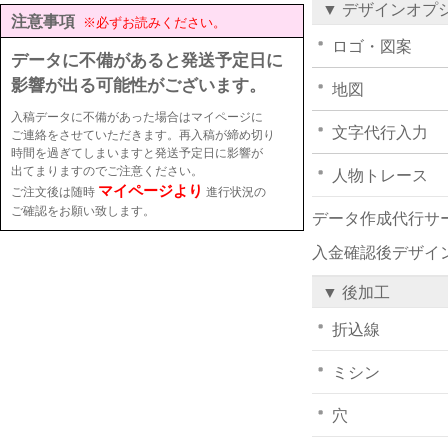
▼ デザインオプ
注意事項
※必ずお読みください。
ロゴ・図案
データに不備があると発送予定日に
影響が出る可能性がございます。
地図
入稿データに不備があった場合はマイページに
文字代行入力
ご連絡をさせていただきます。再入稿が締め切り
時間を過ぎてしまいますと発送予定日に影響が
出てまりますのでご注意ください。
人物トレース
マイページより
ご注文後は随時
進行状況の
ご確認をお願い致します。
データ作成代行サ
入金確認後デザイ
▼ 後加工
折込線
ミシン
穴