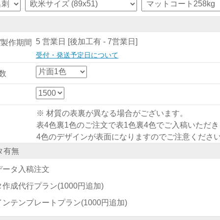
5 営業日 [後加工有 - 7営業日]
/製作期間
受付・発送予定日について
数
※ 材質の表裏が異なる場合がございます。
表4色裏1色のご注文で表1色裏4色でご入稿いただ
4色のデザインが表面になりますのでご注意くださ
タ有無
データ入稿注文
タ作成代行プラン
(1000円追加)
インテンプレートプラン
(1000円追加)