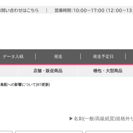
データ入稿
発送
発送予定日
店舗・販促商品
梱包・大型商品
配への影響について[8/5更新]
。
▶名刺(一般/高級紙質)規格