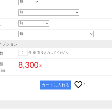
工
オプション
件
※ 直接入力してください
数
8,300
額
円
別途)
カートに入れる
2