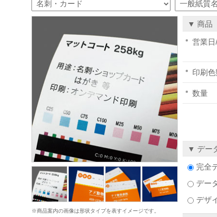
▼ 商品
営業日
印刷色
数量
▼ デー
完全
デー
デザ
※商品案内の画像は形状タイプを表すイメージです。