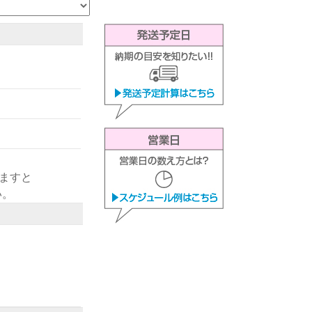
きますと
い。