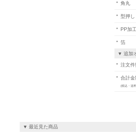
角丸
型押し
PP加
箔
▼ 追加
注文件
合計金
(税込・送料
▼ 最近見た商品