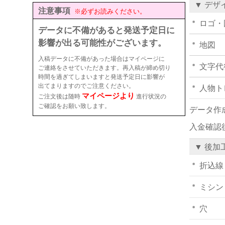
▼ デザ
注意事項
※必ずお読みください。
ロゴ・
データに不備があると発送予定日に
影響が出る可能性がございます。
地図
入稿データに不備があった場合はマイページに
文字代
ご連絡をさせていただきます。再入稿が締め切り
時間を過ぎてしまいますと発送予定日に影響が
出てまりますのでご注意ください。
人物ト
マイページより
ご注文後は随時
進行状況の
ご確認をお願い致します。
データ作
入金確認
▼ 後加
折込線
ミシン
穴