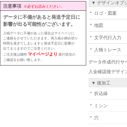
▼ デザインオプ
注意事項
※必ずお読みください。
ロゴ・図案
データに不備があると発送予定日に
影響が出る可能性がございます。
地図
入稿データに不備があった場合はマイページに
文字代行入力
ご連絡をさせていただきます。再入稿が締め切り
時間を過ぎてしまいますと発送予定日に影響が
出てまりますのでご注意ください。
人物トレース
マイページより
ご注文後は随時
進行状況の
ご確認をお願い致します。
データ作成代行サ
入金確認後デザイ
▼ 後加工
折込線
ミシン
穴