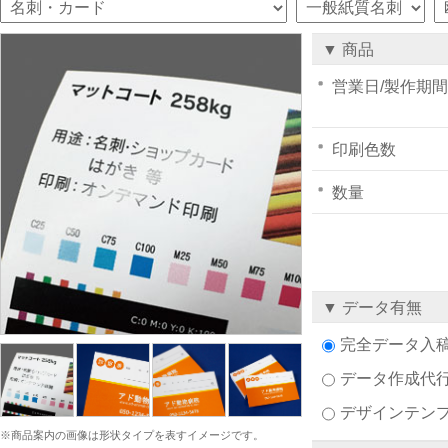
▼ 商品
営業日/製作期間
印刷色数
数量
▼ データ有無
完全データ入
データ作成代
デザインテン
※商品案内の画像は形状タイプを表すイメージです。