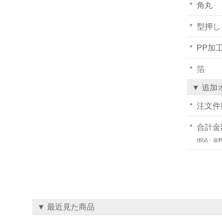
角丸
型押し
PP加
箔
▼ 追加
注文件
合計金
(税込・送料
▼ 最近見た商品