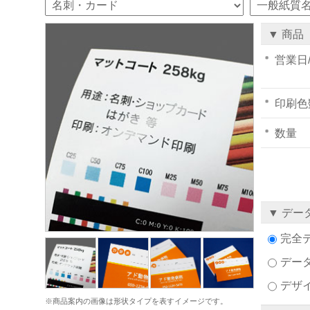
▼ 商品
営業日
印刷色
数量
▼ デー
完全
デー
デザ
※商品案内の画像は形状タイプを表すイメージです。