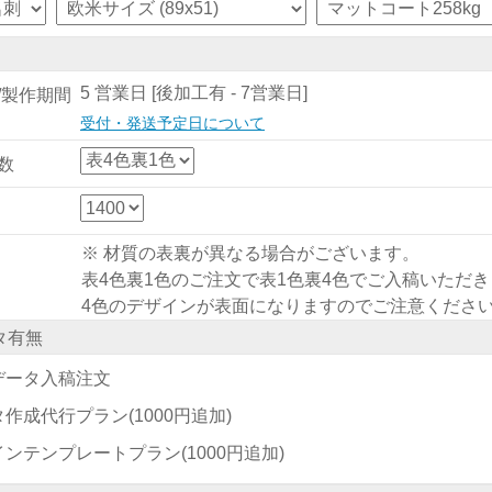
5 営業日 [後加工有 - 7営業日]
/製作期間
受付・発送予定日について
数
※ 材質の表裏が異なる場合がございます。
表4色裏1色のご注文で表1色裏4色でご入稿いただ
4色のデザインが表面になりますのでご注意くださ
タ有無
データ入稿注文
タ作成代行プラン
(1000円追加)
インテンプレートプラン
(1000円追加)