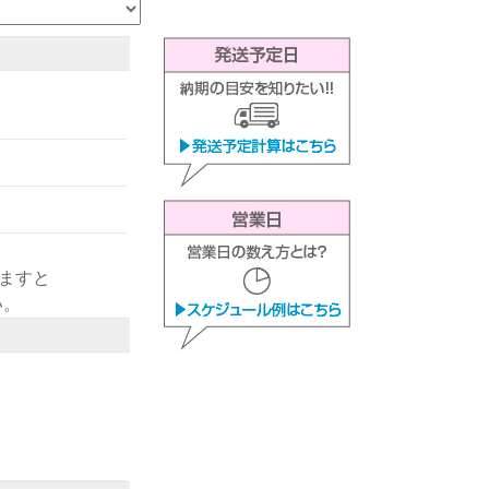
きますと
い。