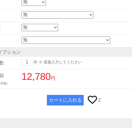
工
オプション
件
※ 直接入力してください
数
12,780
額
円
別途)
カートに入れる
2