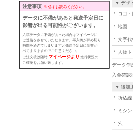
▼ デザ
注意事項
※必ずお読みください。
ロゴ・
データに不備があると発送予定日に
影響が出る可能性がございます。
地図
入稿データに不備があった場合はマイページに
文字代
ご連絡をさせていただきます。再入稿が締め切り
時間を過ぎてしまいますと発送予定日に影響が
出てまりますのでご注意ください。
人物ト
マイページより
ご注文後は随時
進行状況の
ご確認をお願い致します。
データ作
入金確認
▼ 後加
折込線
ミシン
穴