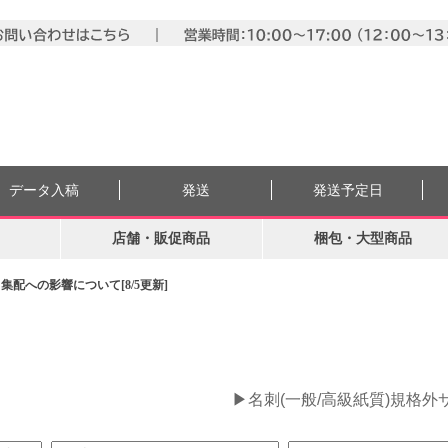
データ入稿
発送
発送予定日
店舗・販促商品
梱包・大型商品
配への影響について[8/5更新]
。
▶名刺(一般/高級紙質)規格