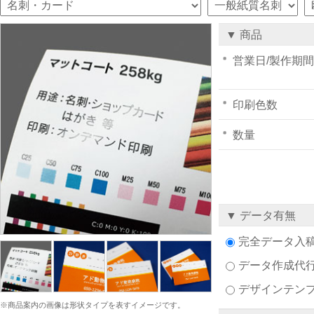
▼ 商品
営業日/製作期間
印刷色数
数量
▼ データ有無
完全データ入
データ作成代
デザインテン
※商品案内の画像は形状タイプを表すイメージです。