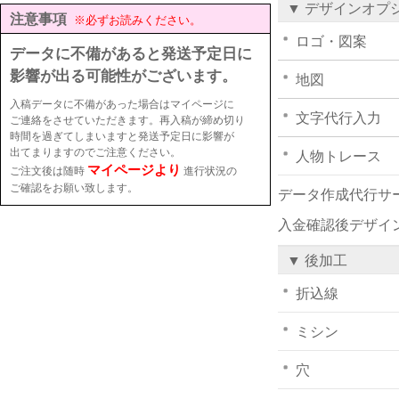
▼ デザインオプ
注意事項
※必ずお読みください。
ロゴ・図案
データに不備があると発送予定日に
影響が出る可能性がございます。
地図
入稿データに不備があった場合はマイページに
文字代行入力
ご連絡をさせていただきます。再入稿が締め切り
時間を過ぎてしまいますと発送予定日に影響が
出てまりますのでご注意ください。
人物トレース
マイページより
ご注文後は随時
進行状況の
ご確認をお願い致します。
データ作成代行サ
入金確認後デザイ
▼ 後加工
折込線
ミシン
穴