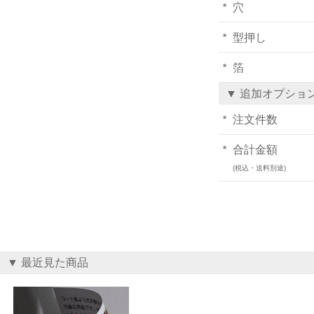
穴
型押し
箔
▼ 追加オプショ
注文件数
合計金額
(税込・送料別途)
▼ 最近見た商品