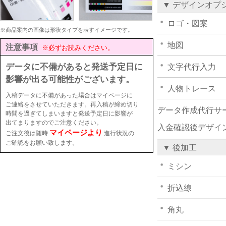
▼ デザインオプ
ロゴ・図案
※商品案内の画像は形状タイプを表すイメージです。
地図
注意事項
※必ずお読みください。
データに不備があると発送予定日に
文字代行入力
影響が出る可能性がございます。
人物トレース
入稿データに不備があった場合はマイページに
ご連絡をさせていただきます。再入稿が締め切り
データ作成代行サ
時間を過ぎてしまいますと発送予定日に影響が
出てまりますのでご注意ください。
入金確認後デザイ
マイページより
ご注文後は随時
進行状況の
ご確認をお願い致します。
▼ 後加工
ミシン
折込線
角丸