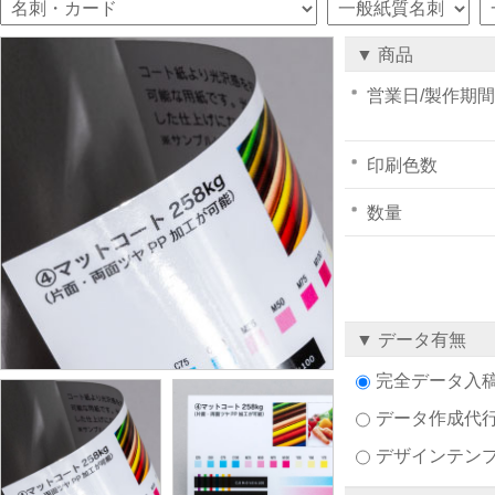
▼ 商品
営業日/製作期間
印刷色数
数量
▼ データ有無
完全データ入
データ作成代
デザインテン