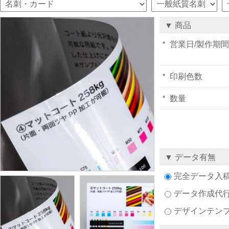
▼ 商品
営業日/製作期間
印刷色数
数量
▼ データ有無
完全データ入
データ作成代
デザインテン