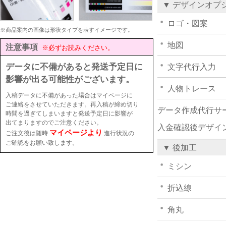
▼ デザインオプ
ロゴ・図案
※商品案内の画像は形状タイプを表すイメージです。
地図
注意事項
※必ずお読みください。
データに不備があると発送予定日に
文字代行入力
影響が出る可能性がございます。
人物トレース
入稿データに不備があった場合はマイページに
ご連絡をさせていただきます。再入稿が締め切り
データ作成代行サ
時間を過ぎてしまいますと発送予定日に影響が
出てまりますのでご注意ください。
入金確認後デザイ
マイページより
ご注文後は随時
進行状況の
ご確認をお願い致します。
▼ 後加工
ミシン
折込線
角丸