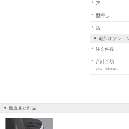
穴
型押し
箔
▼ 追加オプショ
注文件数
合計金額
(税込・送料別途)
▼ 最近見た商品