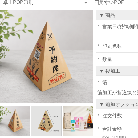
▼ 商品
営業日/製作期間
印刷色数
数量
▼ 後加工
箔
箔加工が折込線と
▼ 追加オプショ
注文件数
合計金額
(税込・送料別途)