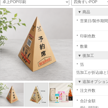
▼ 商品
営業日/製作期間
印刷色数
数量
▼ 後加工
箔
箔加工が折込線と
▼ 追加オプショ
注文件数
合計金額
(税込・送料別途)