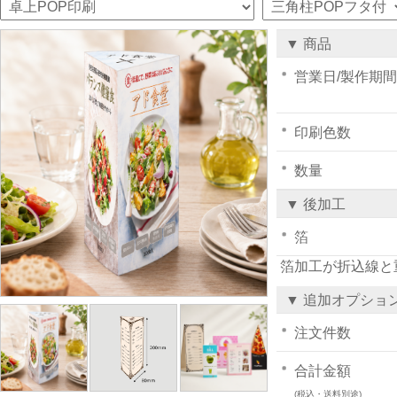
▼ 商品
営業日/製作期間
印刷色数
数量
▼ 後加工
箔
箔加工が折込線と
▼ 追加オプショ
注文件数
合計金額
(税込・送料別途)