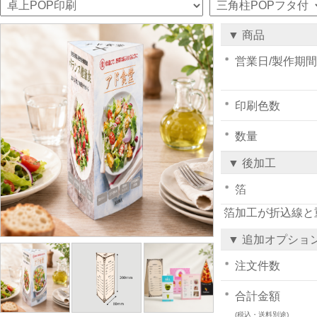
▼ 商品
営業日/製作期間
印刷色数
数量
▼ 後加工
箔
箔加工が折込線と
▼ 追加オプショ
注文件数
合計金額
(税込・送料別途)