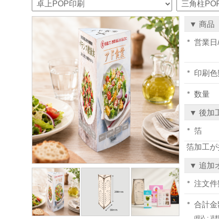
▼ 商品
営業日
印刷色
数量
▼ 後加
箔
箔加工が
▼ 追加
注文件
合計金
(税込・送料