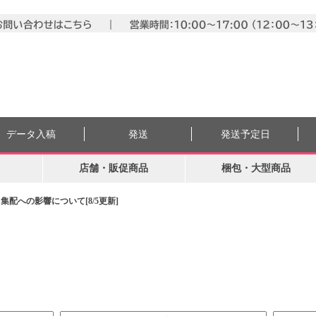
データ入稿
発送
発送予定日
店舗・販促商品
梱包・大型商品
配への影響について[8/5更新]
。