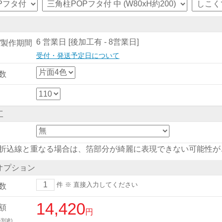
6 営業日 [後加工有 - 8営業日]
/製作期間
受付・発送予定日について
数
工
折込線と重なる場合は、箔部分が綺麗に表現できない可能性が
オプション
件
※ 直接入力してください
数
14,420
額
円
別途)