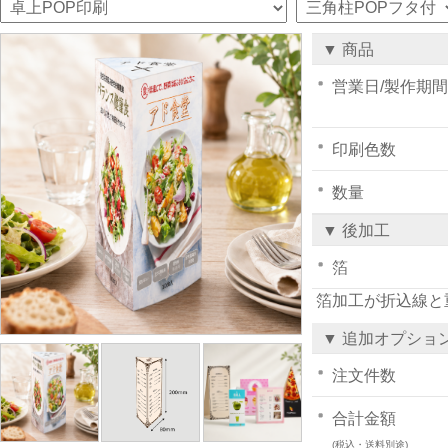
▼ 商品
営業日/製作期間
印刷色数
数量
▼ 後加工
箔
箔加工が折込線と
▼ 追加オプショ
注文件数
合計金額
(税込・送料別途)