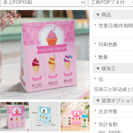
▼ 商品
営業日/製作期間
印刷色数
数量
▼ 後加工
箔
箔加工が折込線と
▼ 追加オプショ
注文件数
合計金額
(税込・送料別途)