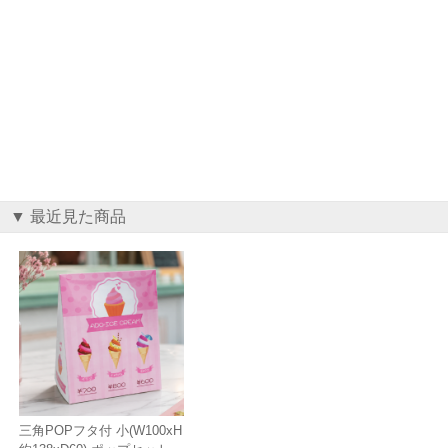
▼ 最近見た商品
三角POPフタ付 小(W100xH