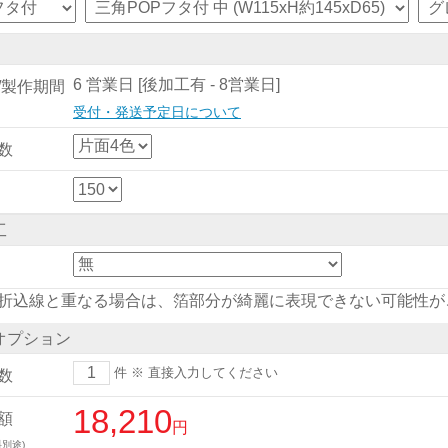
6 営業日 [後加工有 - 8営業日]
/製作期間
受付・発送予定日について
数
工
折込線と重なる場合は、箔部分が綺麗に表現できない可能性が
オプション
件
※ 直接入力してください
数
18,210
額
円
別途)