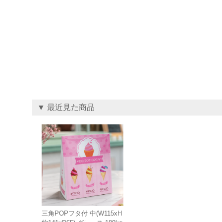
▼ 最近見た商品
三角POPフタ付 中(W115xH