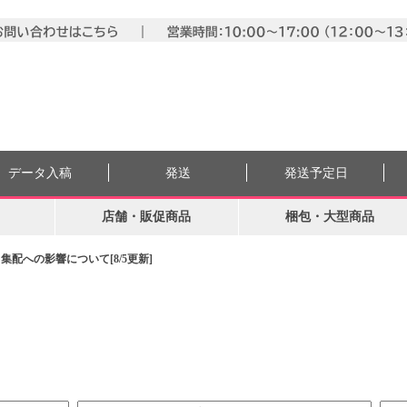
データ入稿
発送
発送予定日
店舗・販促商品
梱包・大型商品
配への影響について[8/5更新]
。