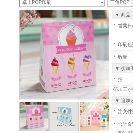
▼ 商品
営業日
印刷色
数量
▼ 後加
箔
箔加工が
▼ 追加
注文件
合計金
(税込・送料