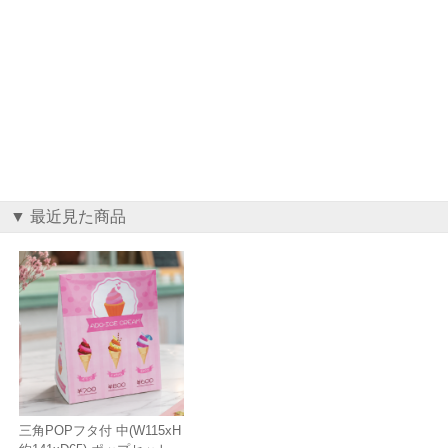
▼ 最近見た商品
三角POPフタ付 中(W115xH