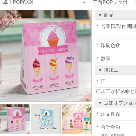
▼ 商品
営業日/製作期間
印刷色数
数量
▼ 後加工
箔
箔加工が折込線と
▼ 追加オプショ
注文件数
合計金額
(税込・送料別途)