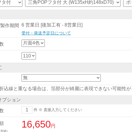
6 営業日 [後加工有 - 8営業日]
/製作期間
受付・発送予定日について
数
工
折込線と重なる場合は、箔部分が綺麗に表現できない可能性が
オプション
件
※ 直接入力してください
数
16,650
額
円
別途)