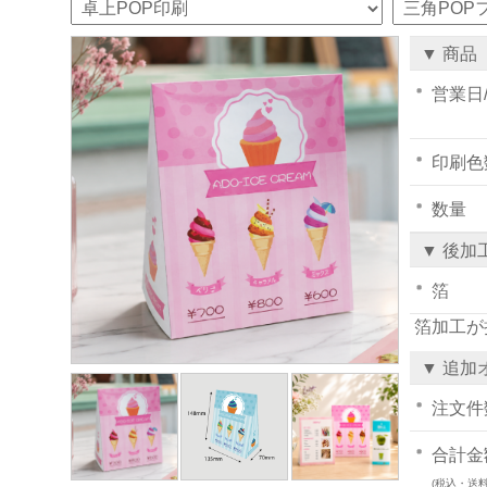
▼ 商品
営業日
印刷色
数量
▼ 後加
箔
箔加工が
▼ 追加
注文件
合計金
(税込・送料