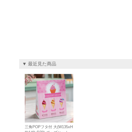
▼ 最近見た商品
三角POPフタ付 大(W135xH