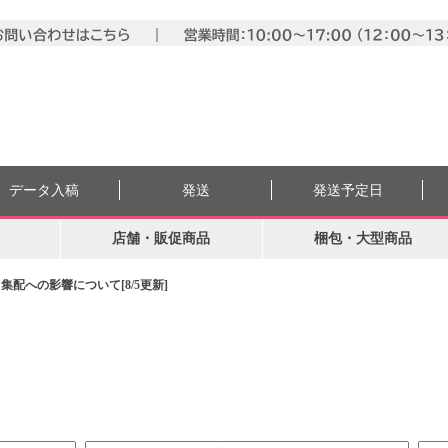
データ入稿
発送
発送予定日
店舗・販促商品
梱包・大型商品
配への影響について[8/5更新]
。