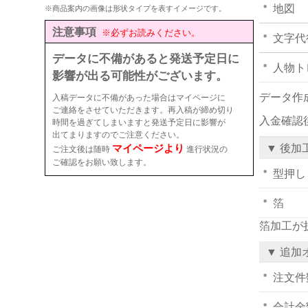
地図
※商品案内の画像は形状タイプを表すイメージです。
注意事項
※必ずお読みください。
文字代
データに不備があると発送予定日に
人物ト
影響が出る可能性がございます。
データ作
入稿データに不備があった場合はマイページに
ご連絡をさせていただきます。再入稿が締め切り
入金確認
時間を過ぎてしまいますと発送予定日に影響が
出てまりますのでご注意ください。
マイページより
▼ 後加
ご注文後は随時
進行状況の
ご確認をお願い致します。
型押し
箔
箔加工が
▼ 追加
注文件
合計金