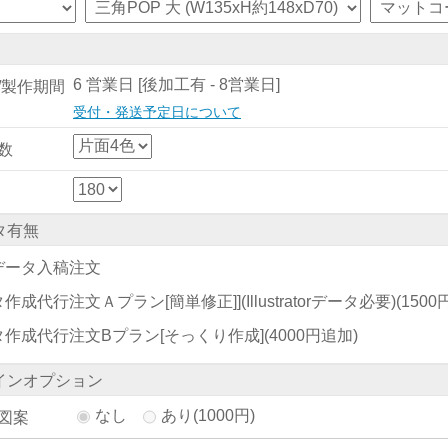
6 営業日 [後加工有 - 8営業日]
/製作期間
受付・発送予定日について
数
タ有無
データ入稿注文
作成代行注文Ａプラン[簡単修正]](Illustratorデータ必要)
(150
タ作成代行注文Bプラン[そっくり作成]
(4000円追加)
インオプション
なし
あり(1000円)
図案