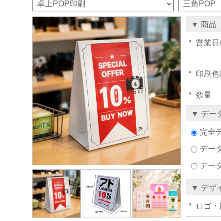
▼ 商品
営業日
印刷色
数量
▼ デー
完全
データ
デー
▼ デザ
ロゴ・