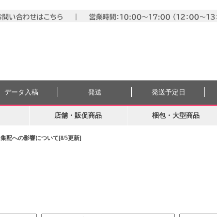
データ入稿
発送
発送予定日
店舗・販促商品
梱包・大型商品
配への影響について[8/5更新]
。