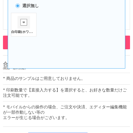
選択無し
角丸型S_銀(ヒンジ式蓋)
個別包装
白印刷(ホワイト)
編集する
627
合計金額
(税込・送料別途)
* 商品のサンプルはご用意しておりません。
* 印刷数量で【直接入力する】を選択すると、お好きな数量だけご
注文可能です。
* モバイルからの操作の場合、ご注文や決済、エディター編集機能
が一部作動しない等の
エラーが生じる場合がございます。