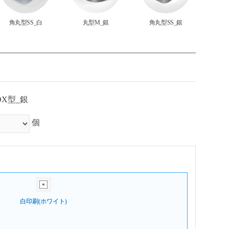
角丸型SS_白
丸型M_銀
角丸型SS_銀
BOX型_銀
個
白印刷(ホワイト)