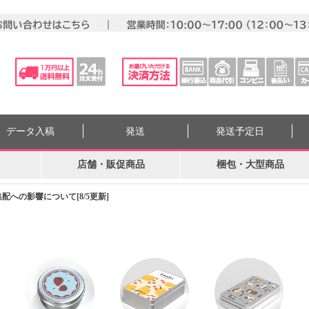
データ入稿
発送
発送予定日
店舗・販促商品
梱包・大型商品
への影響について[8/5更新]