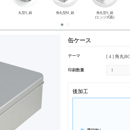
丸型S_銀
角丸型M_銀
角丸型S_銀
(ヒンジ式蓋)
缶ケース
テーマ
[ 4 ] 角丸
印刷数量
後加工