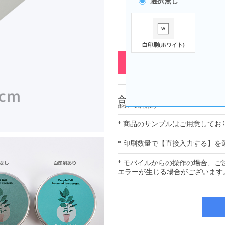
選択無し
角丸BOX型_銀
白印刷(ホワイト)
合計金額
(税込・送料別途)
* 商品のサンプルはご用意してお
* 印刷数量で【直接入力する】
* モバイルからの操作の場合、
エラーが生じる場合がございます