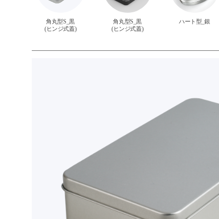
角丸型S_黒
角丸型S_黒
ハート型_銀
(ヒンジ式蓋)
(ヒンジ式蓋)