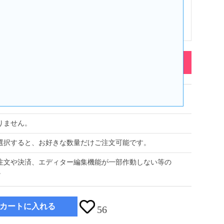
個別包装
編集する
858
りません。
を選択すると、お好きな数量だけご注文可能です。
ご注文や決済、エディター編集機能が一部作動しない等の
。
カートに入れる
56