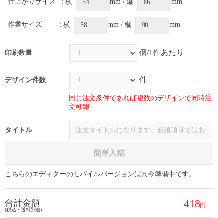
仕上がりサイズ
: 横
mm / 縦
mm
作業サイズ
: 横
mm / 縦
mm
個/1件あたり
印刷数量
件
デザイン件数
同じ注文条件であれば複数のデザインで同時注
文可能
タイトル
簡単入稿
こちらのエディターのモバイルバージョンは只今準備中です。
418
合計金額
(税込・送料別途)