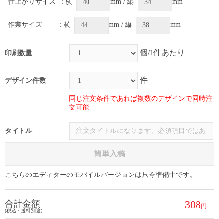
仕上がりサイズ
: 横
mm / 縦
mm
作業サイズ
: 横
mm / 縦
mm
個/1件あたり
印刷数量
件
デザイン件数
同じ注文条件であれば複数のデザインで同時注
文可能
タイトル
簡単入稿
こちらのエディターのモバイルバージョンは只今準備中です。
308
合計金額
(税込・送料別途)