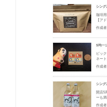
シング
珈琲用
【アド
作成者 
S均一
ビック
ネート
作成者 
シング
開店5
ーも満
作成者 