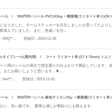
シール
/ 990円均一シール PVC103kg 一般接着(ラミネート有り)(50 X
になりました。チームステッカーを注文しましたが思ってたより
変喜んでいました。また、色違いを注...
:
IMQ**...
登録日 :
2019-11-26
ルタイプシール(屋内用)
/ コート ラミネート有 (27 X 70mm) トム
ージ用のシールの発注で想定通りの仕上がりで満足しています。 
。またお願いしようと思います。▶...
:
bon**...
登録日 :
2019-11-01
シール
/ 990円均一シール 銀色テトロン25μ 一般接着(ラミネート有り)(5
ロン、良い紙です。 重厚な感じが車貼りにも映えます。