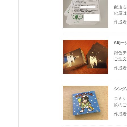
配送も
の度は
作成者 
S均一
銀色テ
ご注文
作成者 
シング
コミケ
刷のご
作成者 