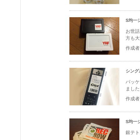
S均一
お世話
方も大
作成者 
シング
パッケ
ました
作成者 
S均一
銀テト