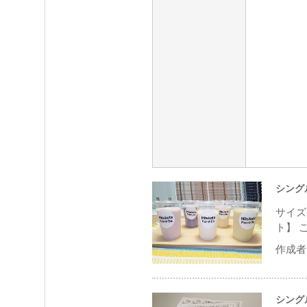
シング
サイズ
ト】 
作成者 
シング