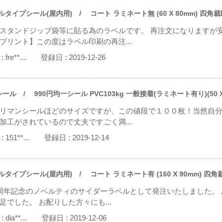
ルタイプシール(屋内用)
/ コート ラミネート無 (60 X 80mm) 四角裁
スタンドジップ袋等に貼る為のラベルです。 再注文になりますが
プリント】この度はラベル印刷の再注...
:
fre**...
登録日 :
2019-12-26
シール
/ 990円均一シール PVC103kg 一般接着(ラミネート有り)(50 X
リマンシールほどのサイズですが、この値段で１００枚！当然自
加工がされているので丈夫ですごく満...
:
151**...
登録日 :
2019-12-14
ルタイプシール(屋内用)
/ コート ラミネート有 (160 X 90mm) 四角
周年記念のノベルティのサイダーラベルとして発注いたしました。
足でした。 お配りした方々にも...
:
dia**...
登録日 :
2019-12-06