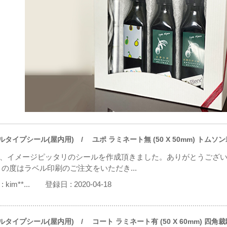
ルタイプシール(屋内用)
/ ユポ ラミネート無 (50 X 50mm) トムソ
、イメージピッタリのシールを作成頂きました。ありがとうござ
この度はラベル印刷のご注文をいただき...
:
kim**...
登録日 :
2020-04-18
ルタイプシール(屋内用)
/ コート ラミネート有 (50 X 60mm) 四角裁