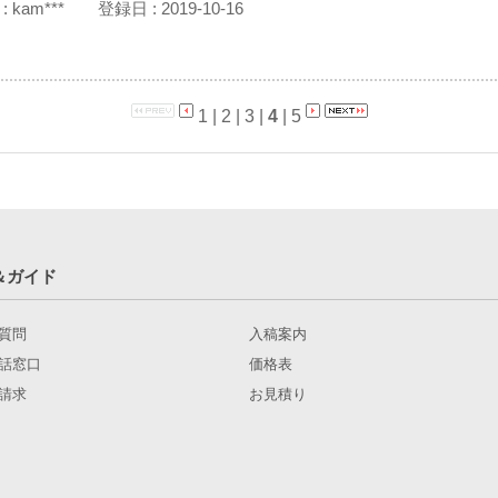
:
kam***
登録日 :
2019-10-16
1
|
2
|
3
|
4
|
5
＆ガイド
質問
入稿案内
話窓口
価格表
請求
お見積り