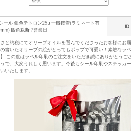
一シール 銀色テトロン25μ 一般接着(ラミネート有
ID
 60mm) 四角裁断 7営業日
るさと納税にてオリーブオイルを選んでくださったお客様にお
達の書いたオリーブの絵がとってもポップで可愛い！素敵なラ
】 この度はラベル印刷のご注文をいただき誠にありがとうご
ようで、大変うれしく思います。今後もシール印刷やステッカ
願いいたします。