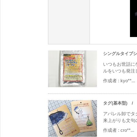
シングルタイプシ
いつもお世話に
ルをいつも発注し
作成者 :
kyo**...
タグ(基本型)
/ 
アパレル卸でタ
来上がりも文句の
作成者 :
cro**...