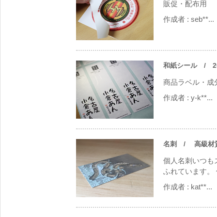
販促・配布用
作成者 :
seb**...
和紙シール
/ 2
商品ラベル・成
作成者 :
y-k**...
名刺
/ 高級材質 
個人名刺いつも
ふれています。 
作成者 :
kat**...