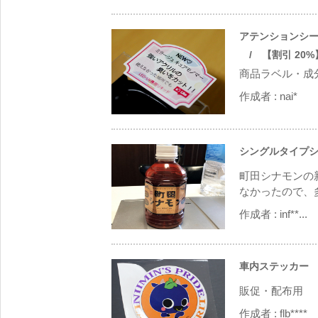
アテンションシール
/ 【割引 20%】
商品ラベル・成
作成者 :
nai*
シングルタイプシ
町田シナモンの
なかったので、多
作成者 :
inf**...
車内ステッカー
/
販促・配布用
作成者 :
flb****