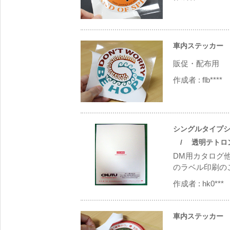
車内ステッカー
/
販促・配布用
作成者 :
flb****
シングルタイプシ
/ 透明テトロン（
DM用カタログ
のラベル印刷のご
作成者 :
hk0***
車内ステッカー
/