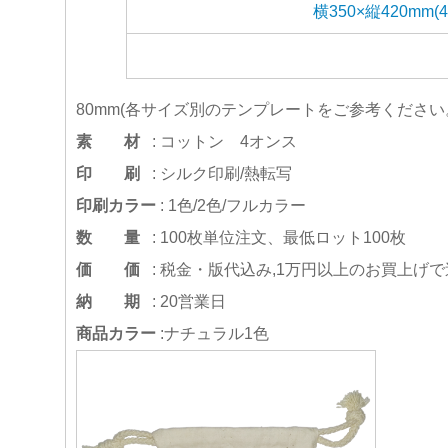
横350×縦420mm(4
80mm(各サイズ別のテンプレートをご参考ください
素 材
: コットン 4オンス
印 刷
: シルク印刷/熱転写
印刷カラー
: 1色/2色/フルカラー
数 量
: 100枚単位注文、最低ロット100枚
価 価
: 税金・版代込み,1万円以上のお買上げで
納 期
: 20営業日
商品カラー
:ナチュラル1色