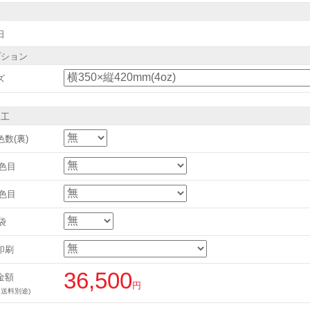
品
日
プション
ズ
加工
数(裏)
1色目
2色目
袋
印刷
36,500
金額
円
・送料別途)