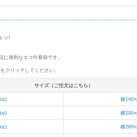
。
トツ!
活に便利なエコ巾着袋です。
ズをクリックしてください。
サイズ（ご注文はこちら）
oz)
横140×
oz)
横200×
oz)
横260×