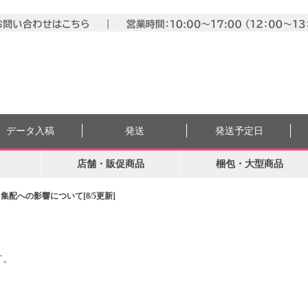
データ入稿
発送
発送予定日
店舗・販促商品
梱包・大型商品
配への影響について[8/5更新]
す。
。