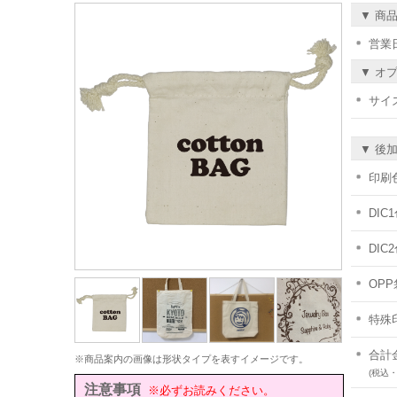
▼ 商
営業
▼ オ
サイ
▼ 後
印刷色
DIC
DIC
OPP
特殊
合計
※商品案内の画像は形状タイプを表すイメージです。
(税込
注意事項
※必ずお読みください。