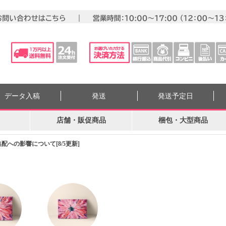
データ入稿
発送
発送予定日
店舗・販促商品
梱包・大型商品
への影響について[8/5更新]