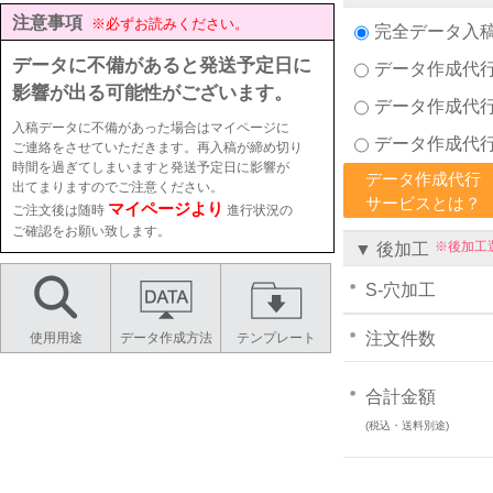
注意事項
※必ずお読みください。
完全データ入
データに不備があると発送予定日に
データ作成代
影響が出る可能性がございます。
データ作成代
入稿データに不備があった場合はマイページに
データ作成代
ご連絡をさせていただきます。再入稿が締め切り
時間を過ぎてしまいますと発送予定日に影響が
データ作成代行
出てまりますのでご注意ください。
サービスとは？
マイページより
ご注文後は随時
進行状況の
ご確認をお願い致します。
※後加工
▼ 後加工
S-穴加工
注文件数
使用用途
データ作成方法
テンプレート
合計金額
(税込・送料別途)