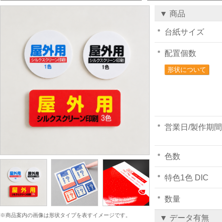
▼ 商品
台紙サイズ
配置個数
形状について
営業日/製作期間
色数
特色1色 DIC
数量
※商品案内の画像は形状タイプを表すイメージです。
▼ データ有無