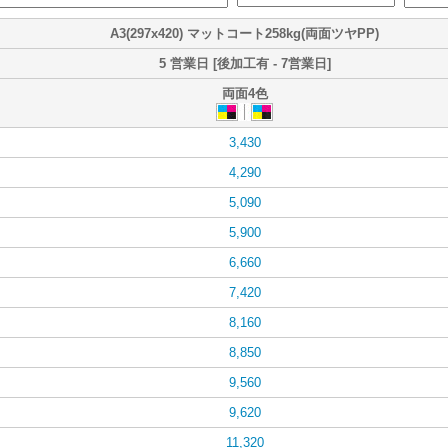
A3(297x420) マットコート258kg(両面ツヤPP)
5 営業日 [後加工有 - 7営業日]
両面4色
3,430
4,290
5,090
5,900
6,660
7,420
8,160
8,850
9,560
9,620
11,320