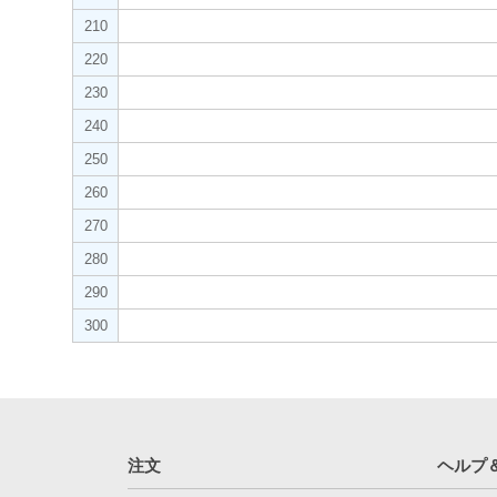
210
220
230
240
250
260
270
280
290
300
注文
ヘルプ