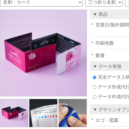
▼ 商品
営業日/製作期間
印刷色数
数量
▼ データ有無
完全データ入
データ作成代行注
データ作成代
▼ デザインオプ
ロゴ・図案