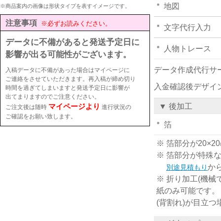
地図
※商品案内の画像は形状タイプを表すイメージです。
注意事項
※必ずお読みください。
文字代行入力
データに不備があると発送予定日に
人物トレース
影響が出る可能性がございます。
データ作成代行サ
入稿データに不備があった場合はマイページに
ご連絡をさせていただきます。再入稿が締め切り
入金確認後デザイ
時間を過ぎてしまいますと発送予定日に影響が
出てまりますのでご注意ください。
マイページより
▼ 後加工
ご注文後は随時
進行状況の
ご確認をお願い致します。
箔
※ 箔部分が20
※ 箔部分が特殊
か
別途見積もり
※ 折り加工(機械
紙のみ可能です。
(背割れ)が目立