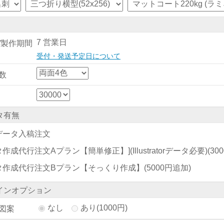
7 営業日
/製作期間
受付・発送予定日について
数
タ有無
データ入稿注文
作成代行注文Aプラン【簡単修正】](Illustratorデータ必要)
(30
タ作成代行注文Bプラン【そっくり作成】
(5000円追加)
インオプション
なし
あり(1000円)
図案