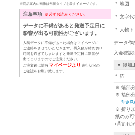
地図
※商品案内の画像は形状タイプを表すイメージです。
注意事項
※必ずお読みください。
文字代
データに不備があると発送予定日に
人物ト
影響が出る可能性がございます。
データ作
入稿データに不備があった場合はマイページに
ご連絡をさせていただきます。再入稿が締め切り
入金確認
時間を過ぎてしまいますと発送予定日に影響が
出てまりますのでご注意ください。
マイページより
▼ 後加
ご注文後は随時
進行状況の
ご確認をお願い致します。
箔
※ 箔部
※ 箔部
別途見
※ 折り
紙のみ可
(背割れ