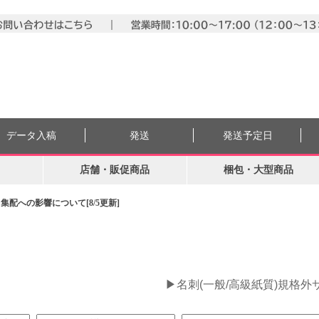
データ入稿
発送
発送予定日
店舗・販促商品
梱包・大型商品
配への影響について[8/5更新]
。
▶名刺(一般/高級紙質)規格