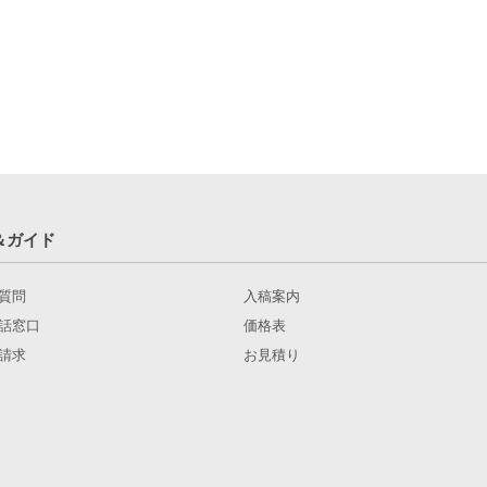
＆ガイド
質問
入稿案内
話窓口
価格表
請求
お見積り