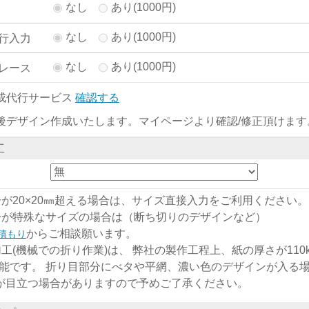
なし
あり(1000円)
なし
あり(1000円)
行入力
なし
あり(1000円)
レース
成代行サービス
確認する
後デザイン作成いたします。マイページより確認/修正頂けます
工
分が20×20㎜超える場合は、サイズ直接入力をご利用ください。
分が特殊なサイズの場合は（断ち切りのデザインなど）
からご相談願います。
積もり
加工(機械での折り作業)は、 弊社の製作工程上、紙の厚さが110kg
能です。 折り目部分にべタや平網、濃い色のデザインが入る
)が目立つ場合がありますので予めご了承ください。