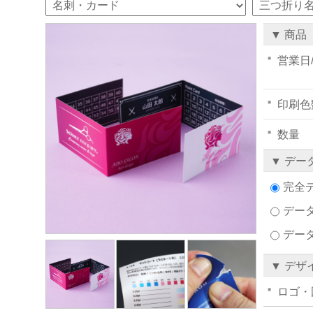
▼ 商品
営業日
印刷色
数量
▼ デー
完全
データ
デー
▼ デザ
ロゴ・