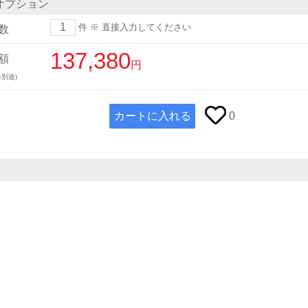
オプション
件
※ 直接入力してください
数
137,380
額
円
別途)
カートに入れる
0