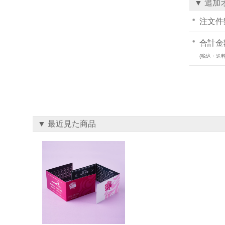
▼ 追加
注文件
合計金
(税込・送料
▼ 最近見た商品