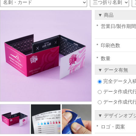
▼ 商品
営業日/製作期間
印刷色数
数量
▼ データ有無
完全データ入
データ作成代行注
データ作成代
▼ デザインオプ
ロゴ・図案