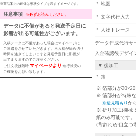
地図
※商品案内の画像は形状タイプを表すイメージです。
注意事項
※必ずお読みください。
文字代行入力
データに不備があると発送予定日に
人物トレース
影響が出る可能性がございます。
データ作成代行サ
入稿データに不備があった場合はマイページに
ご連絡をさせていただきます。再入稿が締め切り
入金確認後デザイ
時間を過ぎてしまいますと発送予定日に影響が
出てまりますのでご注意ください。
マイページより
▼ 後加工
ご注文後は随時
進行状況の
ご確認をお願い致します。
箔
※ 箔部分が20
※ 箔部分が特殊
か
別途見積もり
※ 折り加工(機械
紙のみ可能です。
(背割れ)が目立