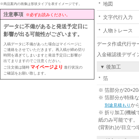
地図
※商品案内の画像は形状タイプを表すイメージです。
注意事項
※必ずお読みください。
文字代行入力
データに不備があると発送予定日に
人物トレース
影響が出る可能性がございます。
データ作成代行サ
入稿データに不備があった場合はマイページに
ご連絡をさせていただきます。再入稿が締め切り
入金確認後デザイ
時間を過ぎてしまいますと発送予定日に影響が
出てまりますのでご注意ください。
マイページより
▼ 後加工
ご注文後は随時
進行状況の
ご確認をお願い致します。
箔
※ 箔部分が20
※ 箔部分が特殊
か
別途見積もり
※ 折り加工(機械
紙のみ可能です。
(背割れ)が目立