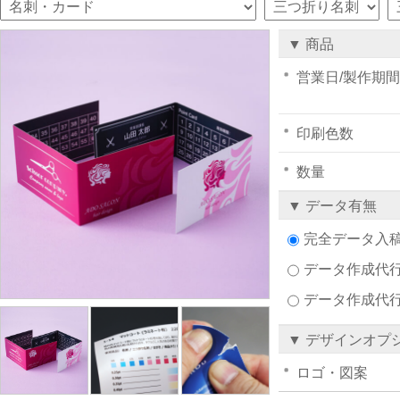
▼ 商品
営業日/製作期間
印刷色数
数量
▼ データ有無
完全データ入
データ作成代行注
データ作成代
▼ デザインオプ
ロゴ・図案