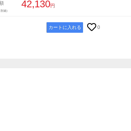
42,130
額
円
別途)
カートに入れる
0