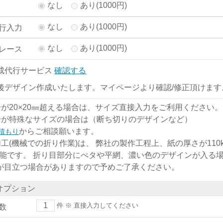
なし
あり(1000円)
なし
あり(1000円)
行入力
なし
あり(1000円)
レース
成代行サービス
確認する
後デザイン作成いたします。マイページより確認/修正頂けます
分が20×20㎜超える場合は、サイズ直接入力をご利用ください。
分が特殊なサイズの場合は（断ち切りのデザインなど）
からご相談願います。
積もり
加工(機械での折り作業)は、 弊社の製作工程上、紙の厚さが110kg
能です。 折り目部分にべタや平網、濃い色のデザインが入る
)が目立つ場合がありますので予めご了承ください。
オプション
件
※ 直接入力してください
数