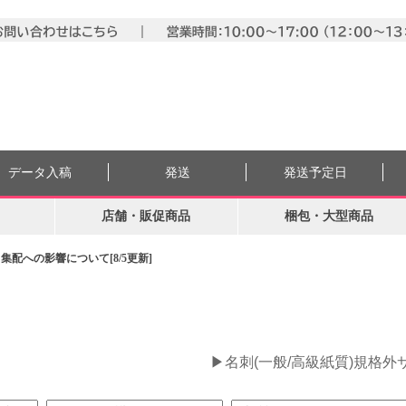
データ入稿
発送
発送予定日
店舗・販促商品
梱包・大型商品
配への影響について[8/5更新]
。
▶名刺(一般/高級紙質)規格