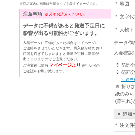
地図
※商品案内の画像は形状タイプを表すイメージです。
注意事項
※必ずお読みください。
文字代
データに不備があると発送予定日に
人物ト
影響が出る可能性がございます。
データ作
入稿データに不備があった場合はマイページに
ご連絡をさせていただきます。再入稿が締め切り
入金確認
時間を過ぎてしまいますと発送予定日に影響が
出てまりますのでご注意ください。
マイページより
※ 箔部
ご注文後は随時
進行状況の
ご確認をお願い致します。
※ 箔部
別途見
※ 折り
紙のみ可
(背割れ
▼ 追加
注文件