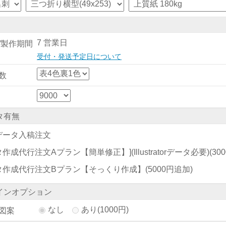
7 営業日
/製作期間
受付・発送予定日について
数
タ有無
データ入稿注文
作成代行注文Aプラン【簡単修正】](Illustratorデータ必要)
(30
タ作成代行注文Bプラン【そっくり作成】
(5000円追加)
インオプション
なし
あり(1000円)
図案