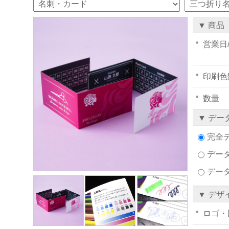
▼ 商品
営業日
印刷色
数量
▼ デー
完全
データ
デー
▼ デザ
ロゴ・