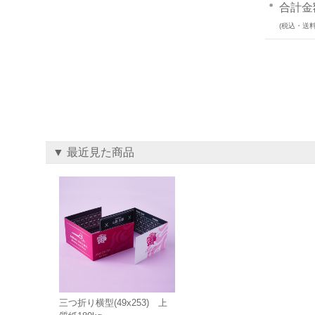
合計金
(税込・送料
▼ 最近見た商品
三つ折り横型(49x253) 上