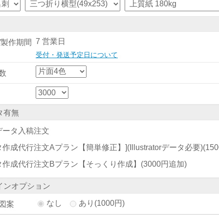
7 営業日
/製作期間
受付・発送予定日について
数
タ有無
データ入稿注文
作成代行注文Aプラン【簡単修正】](Illustratorデータ必要)
(15
タ作成代行注文Bプラン【そっくり作成】
(3000円追加)
インオプション
なし
あり(1000円)
図案