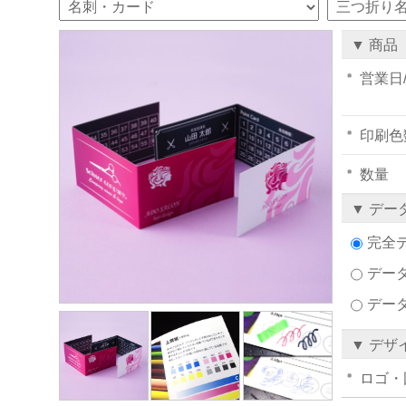
▼ 商品
営業日
印刷色
数量
▼ デー
完全
データ
デー
▼ デザ
ロゴ・