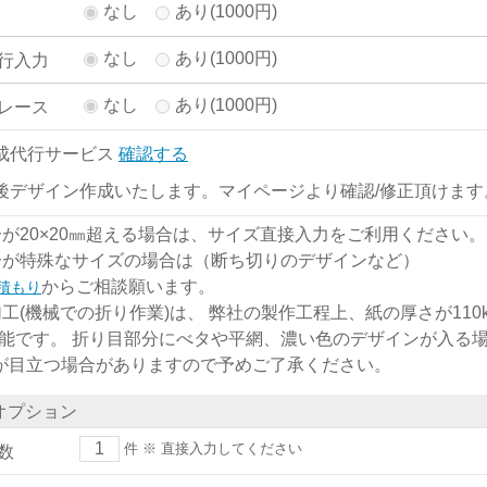
なし
あり(1000円)
なし
あり(1000円)
行入力
なし
あり(1000円)
レース
成代行サービス
確認する
後デザイン作成いたします。マイページより確認/修正頂けます
分が20×20㎜超える場合は、サイズ直接入力をご利用ください。
分が特殊なサイズの場合は（断ち切りのデザインなど）
からご相談願います。
積もり
加工(機械での折り作業)は、 弊社の製作工程上、紙の厚さが110kg
能です。 折り目部分にべタや平網、濃い色のデザインが入る
)が目立つ場合がありますので予めご了承ください。
オプション
件
※ 直接入力してください
数