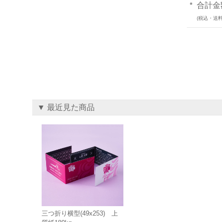
合計金
(税込・送料
▼ 最近見た商品
三つ折り横型(49x253) 上