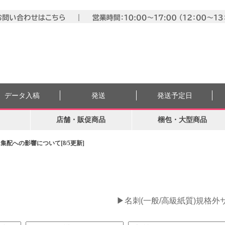
データ入稿
発送
発送予定日
店舗・販促商品
梱包・大型商品
配への影響について[8/5更新]
。
▶名刺(一般/高級紙質)規格