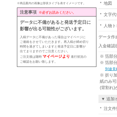
地図
※商品案内の画像は形状タイプを表すイメージです。
注意事項
※必ずお読みください。
文字代
データに不備があると発送予定日に
人物ト
影響が出る可能性がございます。
データ作
入稿データに不備があった場合はマイページに
ご連絡をさせていただきます。再入稿が締め切り
入金確認
時間を過ぎてしまいますと発送予定日に影響が
出てまりますのでご注意ください。
マイページより
※ 箔部
ご注文後は随時
進行状況の
ご確認をお願い致します。
※ 箔部
別途見
※ 折り
紙のみ可
(背割れ
▼ 追加
注文件