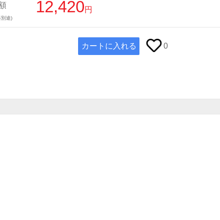
12,420
額
円
別途)
カートに入れる
0