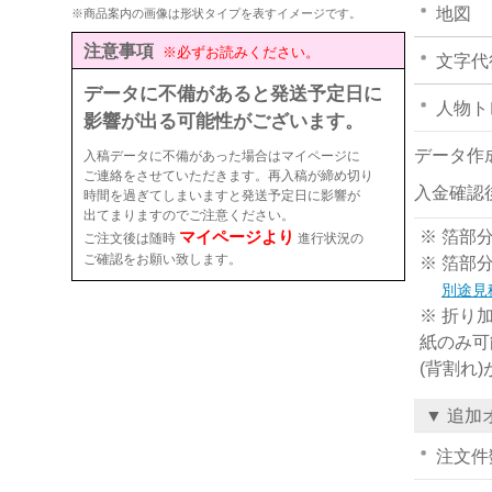
地図
※商品案内の画像は形状タイプを表すイメージです。
注意事項
※必ずお読みください。
文字代
データに不備があると発送予定日に
人物ト
影響が出る可能性がございます。
データ作
入稿データに不備があった場合はマイページに
ご連絡をさせていただきます。再入稿が締め切り
入金確認
時間を過ぎてしまいますと発送予定日に影響が
出てまりますのでご注意ください。
マイページより
※ 箔部
ご注文後は随時
進行状況の
ご確認をお願い致します。
※ 箔部
別途見
※ 折り
紙のみ可
(背割れ
▼ 追加
注文件