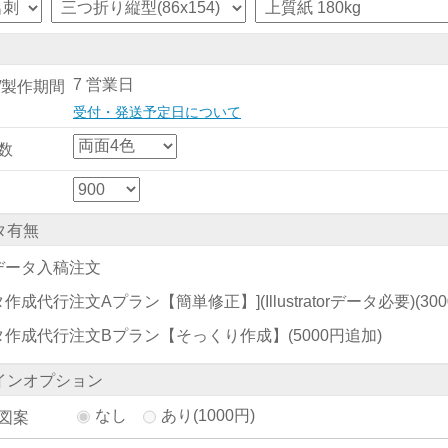
7 営業日
/製作期間
受付・発送予定日について
数
タ有無
データ入稿注文
作成代行注文Aプラン【簡単修正】](Illustratorデータ必要)
(30
タ作成代行注文Bプラン【そっくり作成】
(5000円追加)
インオプション
なし
あり(1000円)
図案