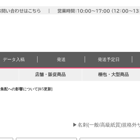
データ入稿
発送
発送予定日
店舗・販促商品
梱包・大型商品
配への影響について[8/5更新]
。
▶名刺(一般/高級紙質)規格