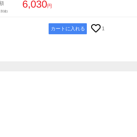
6,030
額
円
別途)
カートに入れる
1