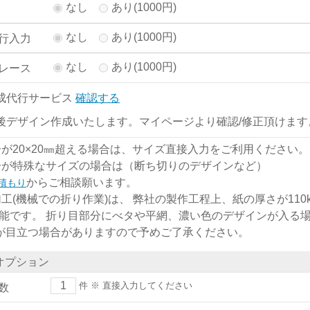
なし
あり(1000円)
なし
あり(1000円)
行入力
なし
あり(1000円)
レース
成代行サービス
確認する
後デザイン作成いたします。マイページより確認/修正頂けます
分が20×20㎜超える場合は、サイズ直接入力をご利用ください。
分が特殊なサイズの場合は（断ち切りのデザインなど）
からご相談願います。
積もり
加工(機械での折り作業)は、 弊社の製作工程上、紙の厚さが110kg
能です。 折り目部分にべタや平網、濃い色のデザインが入る
)が目立つ場合がありますので予めご了承ください。
オプション
件
※ 直接入力してください
数