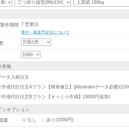
7 営業日
/製作期間
受付・発送予定日について
数
タ有無
データ入稿注文
作成代行注文Aプラン【簡単修正】](Illustratorデータ必要)
(15
タ作成代行注文Bプラン【そっくり作成】
(3000円追加)
インオプション
なし
あり(1000円)
図案