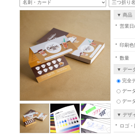
▼ 商品
営業日
印刷色
数量
▼ デー
完全
データ
デー
▼ デザ
ロゴ・