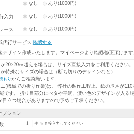
なし
あり(1000円)
なし
あり(1000円)
行入力
なし
あり(1000円)
レース
成代行サービス
確認する
後デザイン作成いたします。マイページより確認/修正頂けます
分が20×20㎜超える場合は、サイズ直接入力をご利用ください。
分が特殊なサイズの場合は（断ち切りのデザインなど）
からご相談願います。
積もり
加工(機械での折り作業)は、 弊社の製作工程上、紙の厚さが110kg
能です。 折り目部分にべタや平網、濃い色のデザインが入る
)が目立つ場合がありますので予めご了承ください。
オプション
件
※ 直接入力してください
数