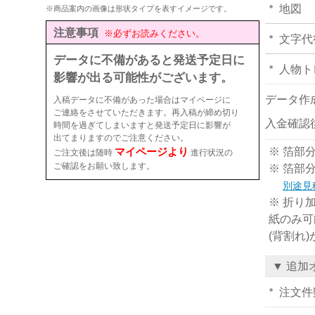
地図
※商品案内の画像は形状タイプを表すイメージです。
注意事項
※必ずお読みください。
文字代
データに不備があると発送予定日に
人物ト
影響が出る可能性がございます。
データ作
入稿データに不備があった場合はマイページに
ご連絡をさせていただきます。再入稿が締め切り
入金確認
時間を過ぎてしまいますと発送予定日に影響が
出てまりますのでご注意ください。
マイページより
※ 箔部
ご注文後は随時
進行状況の
ご確認をお願い致します。
※ 箔部
別途見
※ 折り
紙のみ可
(背割れ
▼ 追加
注文件