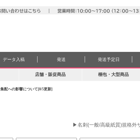
データ入稿
発送
発送予定日
店舗・販促商品
梱包・大型商品
配への影響について[8/5更新]
。
▶名刺(一般/高級紙質)規格