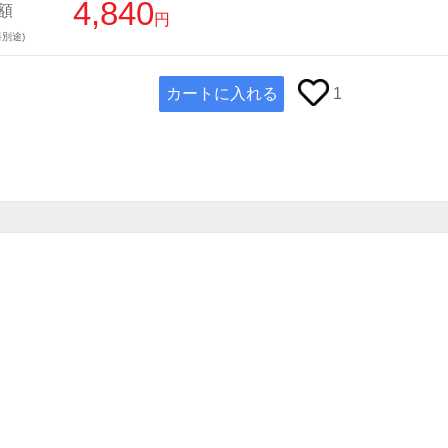
4,840
額
円
別途)
カートに入れる
1