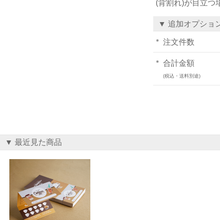
(背割れ)が目立
▼ 追加オプショ
注文件数
合計金額
(税込・送料別途)
▼ 最近見た商品