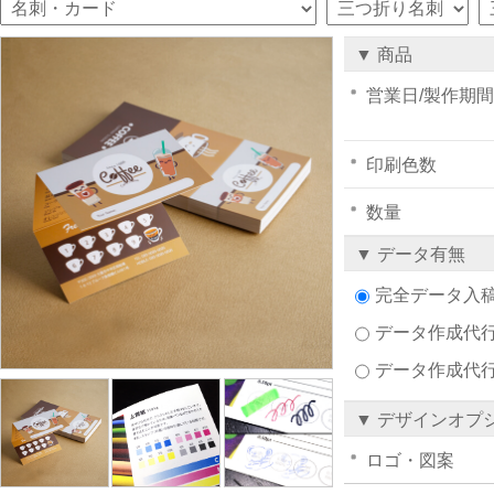
▼ 商品
営業日/製作期間
印刷色数
数量
▼ データ有無
完全データ入
データ作成代行注
データ作成代
▼ デザインオプ
ロゴ・図案