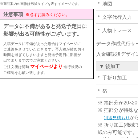
地図
※商品案内の画像は形状タイプを表すイメージです。
注意事項
※必ずお読みください。
文字代行入力
データに不備があると発送予定日に
人物トレース
影響が出る可能性がございます。
データ作成代行サ
入稿データに不備があった場合はマイページに
ご連絡をさせていただきます。再入稿が締め切り
入金確認後デザイ
時間を過ぎてしまいますと発送予定日に影響が
出てまりますのでご注意ください。
マイページより
▼ 後加工
ご注文後は随時
進行状況の
ご確認をお願い致します。
手折り加工
箔
※ 箔部分が20
※ 箔部分が特殊
か
別途見積もり
※ 折り加工(機械
紙のみ可能です。