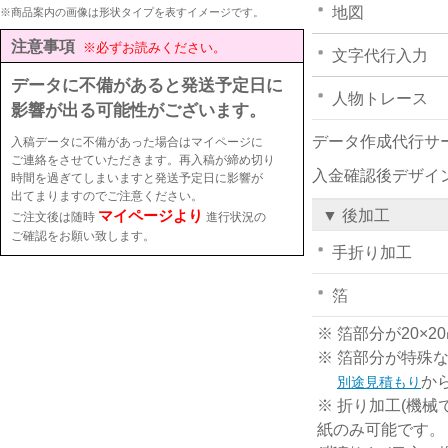
地図
※商品案内の画像は形状タイプを表すイメージです。
注意事項
※必ずお読みください。
文字代行入力
データに不備があると発送予定日に
人物トレース
影響が出る可能性がございます。
データ作成代行サ
入稿データに不備があった場合はマイページに
ご連絡をさせていただきます。再入稿が締め切り
入金確認後デザイ
時間を過ぎてしまいますと発送予定日に影響が
出てまりますのでご注意ください。
マイページより
▼ 後加工
ご注文後は随時
進行状況の
ご確認をお願い致します。
手折り加工
箔
※ 箔部分が20
※ 箔部分が特殊
か
別途見積もり
※ 折り加工(機械
紙のみ可能です。