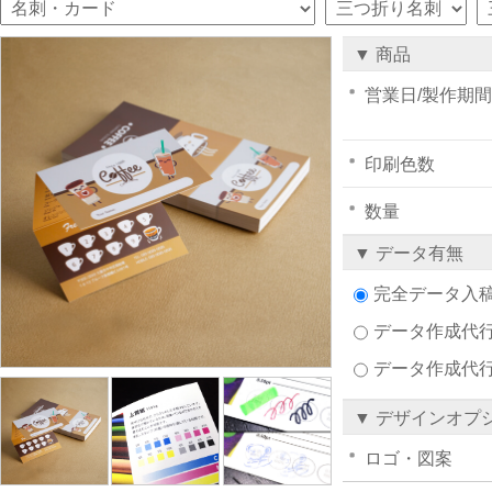
▼ 商品
営業日/製作期間
印刷色数
数量
▼ データ有無
完全データ入
データ作成代行注
データ作成代
▼ デザインオプ
ロゴ・図案