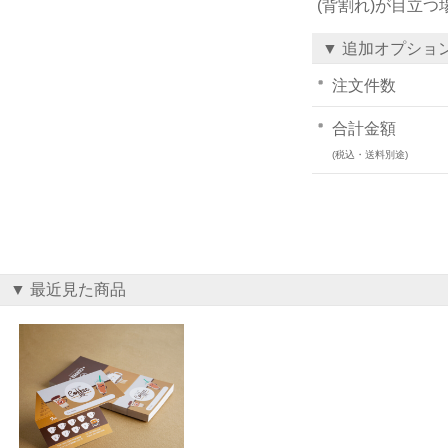
(背割れ)が目立
▼ 追加オプショ
注文件数
合計金額
(税込・送料別途)
▼ 最近見た商品