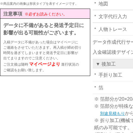
地図
※商品案内の画像は形状タイプを表すイメージです。
注意事項
※必ずお読みください。
文字代行入力
データに不備があると発送予定日に
人物トレース
影響が出る可能性がございます。
データ作成代行サ
入稿データに不備があった場合はマイページに
ご連絡をさせていただきます。再入稿が締め切り
入金確認後デザイ
時間を過ぎてしまいますと発送予定日に影響が
出てまりますのでご注意ください。
マイページより
▼ 後加工
ご注文後は随時
進行状況の
ご確認をお願い致します。
手折り加工
箔
※ 箔部分が20
※ 箔部分が特殊
か
別途見積もり
※ 折り加工(機械
紙のみ可能です。