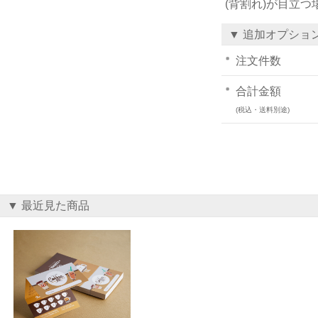
(背割れ)が目立
▼ 追加オプショ
注文件数
合計金額
(税込・送料別途)
▼ 最近見た商品