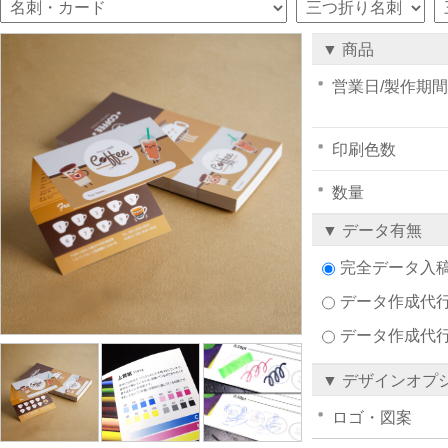
▼ 商品
営業日/製作期間
印刷色数
数量
▼ データ有無
完全データ入
データ作成代行注
データ作成代
▼ デザインオプ
ロゴ・図案