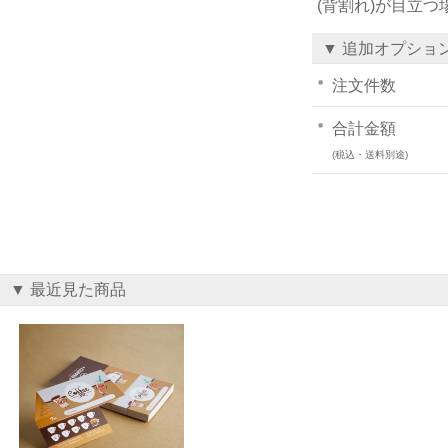
(背割れ)が目立
▼ 追加オプショ
注文件数
合計金額
(税込・送料別途)
▼ 最近見た商品