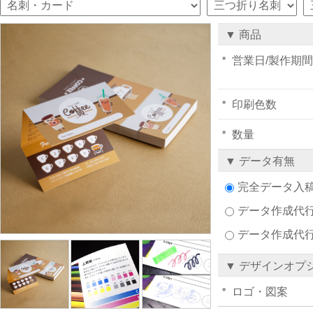
▼ 商品
営業日/製作期間
印刷色数
数量
▼ データ有無
完全データ入
データ作成代行注
データ作成代
▼ デザインオプ
ロゴ・図案