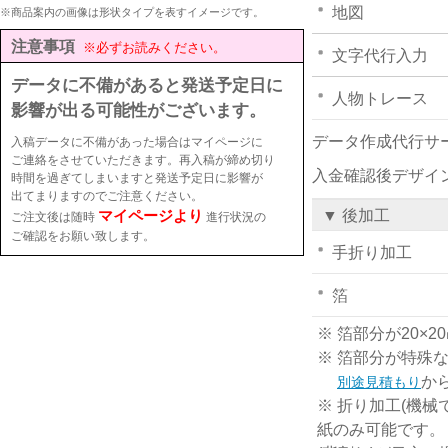
地図
※商品案内の画像は形状タイプを表すイメージです。
注意事項
※必ずお読みください。
文字代行入力
データに不備があると発送予定日に
人物トレース
影響が出る可能性がございます。
データ作成代行サ
入稿データに不備があった場合はマイページに
ご連絡をさせていただきます。再入稿が締め切り
入金確認後デザイ
時間を過ぎてしまいますと発送予定日に影響が
出てまりますのでご注意ください。
マイページより
▼ 後加工
ご注文後は随時
進行状況の
ご確認をお願い致します。
手折り加工
箔
※ 箔部分が20
※ 箔部分が特殊
か
別途見積もり
※ 折り加工(機械
紙のみ可能です。