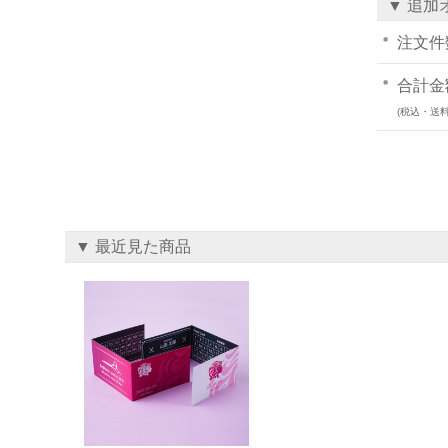
▼ 追加
注文件
合計金
(税込・送料
▼ 最近見た商品