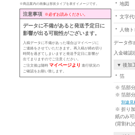
地図
※商品案内の画像は形状タイプを表すイメージです。
注意事項
※必ずお読みください。
文字代
データに不備があると発送予定日に
人物ト
影響が出る可能性がございます。
データ作
入稿データに不備があった場合はマイページに
ご連絡をさせていただきます。再入稿が締め切り
入金確認
時間を過ぎてしまいますと発送予定日に影響が
出てまりますのでご注意ください。
マイページより
▼ 後加
ご注文後は随時
進行状況の
ご確認をお願い致します。
箔
※ 箔部
※ 箔部
別途見
※ 折り
紙のみ可
(背割れ