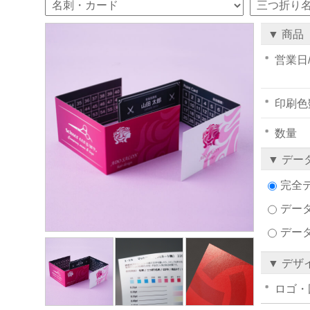
▼ 商品
営業日
印刷色
数量
▼ デー
完全
データ
デー
▼ デザ
ロゴ・