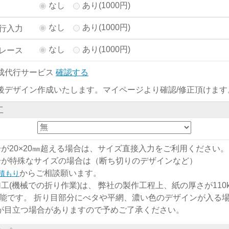
なし
あり(1000円)
なし
あり(1000円)
行入力
なし
あり(1000円)
レース
成代行サービス
確認する
後デザイン作成いたします。マイページより確認/修正頂けます
工
分が20×20㎜超える場合は、サイズ直接入力をご利用ください。
分が特殊なサイズの場合は（断ち切りのデザインなど）
からご相談願います。
積もり
加工(機械での折り作業)は、 弊社の製作工程上、紙の厚さが110kg
能です。 折り目部分にべタや平網、濃い色のデザインが入る
)が目立つ場合がありますので予めご了承ください。