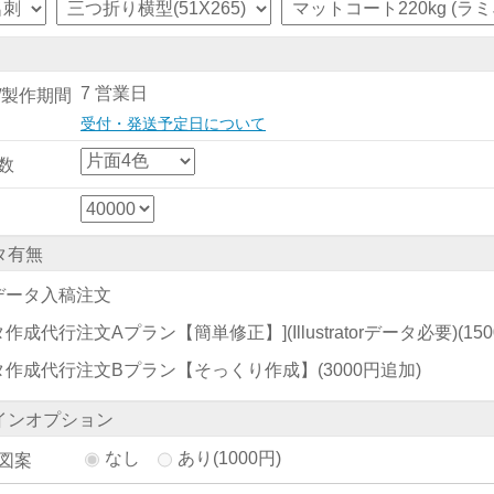
7 営業日
/製作期間
受付・発送予定日について
数
タ有無
データ入稿注文
作成代行注文Aプラン【簡単修正】](Illustratorデータ必要)
(15
タ作成代行注文Bプラン【そっくり作成】
(3000円追加)
インオプション
なし
あり(1000円)
図案