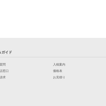
＆ガイド
質問
入稿案内
話窓口
価格表
請求
お見積り