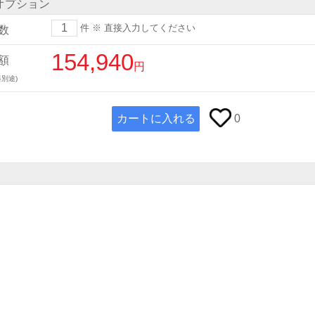
オプション
件
※ 直接入力してください
数
154,940
額
円
別途)
カートに入れる
0